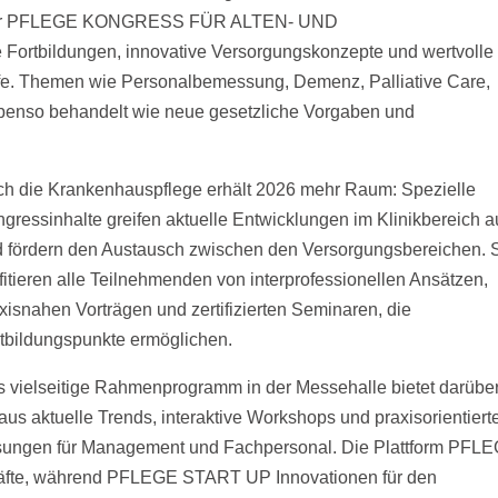
e. Der PFLEGE KONGRESS FÜR ALTEN- UND
tbildungen, innovative Versorgungskonzepte und wertvolle
nhilfe. Themen wie Personalbemessung, Demenz, Palliative Care,
 ebenso behandelt wie neue gesetzliche Vorgaben und
h die Krankenhauspflege erhält 2026 mehr Raum: Spezielle
gressinhalte greifen aktuelle Entwicklungen im Klinikbereich a
 fördern den Austausch zwischen den Versorgungsbereichen. 
fitieren alle Teilnehmenden von interprofessionellen Ansätzen,
xisnahen Vorträgen und zertifizierten Seminaren, die
tbildungspunkte ermöglichen.
 vielseitige Rahmenprogramm in der Messehalle bietet darübe
aus aktuelle Trends, interaktive Workshops und praxisorientiert
sungen für Management und Fachpersonal. Die Plattform PFL
räfte, während PFLEGE START UP Innovationen für den