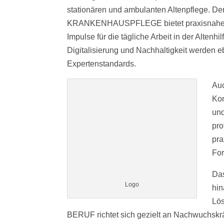
stationären und ambulanten Altenpfleg
KRANKENHAUSPFLEGE bietet praxisnahe For
Impulse für die tägliche Arbeit in der Alte
Digitalisierung und Nachhaltigkeit werden
Expertenstandards.
Auc
Kon
und
pro
pra
For
Das
Logo
hin
Lö
BERUF richtet sich gezielt an Nachwuchsk