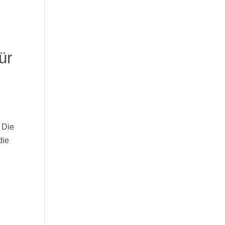
ür
 Die
die