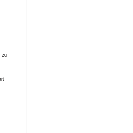
g zu
rt