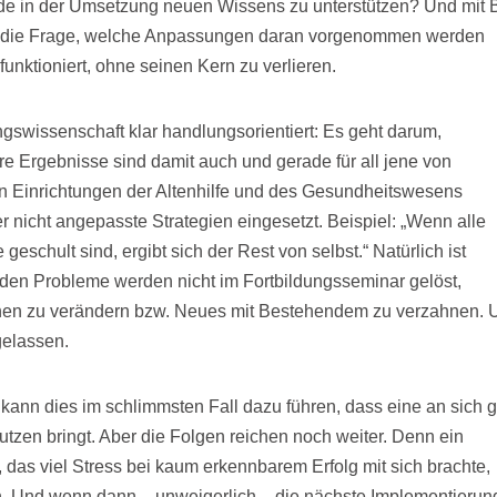
e in der Umsetzung neuen Wissens zu unterstützen? Und mit B
sie die Frage, welche Anpassungen daran vorgenommen werden
unktioniert, ohne seinen Kern zu verlieren.
ngswissenschaft klar handlungsorientiert: Es geht darum,
e Ergebnisse sind damit auch und gerade für all jene von
n Einrichtungen der Altenhilfe und des Gesundheitswesens
r nicht angepasste Strategien eingesetzt. Beispiel: „Wenn alle
eschult sind, ergibt sich der Rest von selbst.“ Natürlich ist
enden Probleme werden nicht im Fortbildungsseminar gelöst,
inen zu verändern bzw. Neues mit Bestehendem zu verzahnen. 
gelassen.
ann dies im schlimmsten Fall dazu führen, dass eine an sich 
tzen bringt. Aber die Folgen reichen noch weiter. Denn ein
 das viel Stress bei kaum erkennbarem Erfolg mit sich brachte,
ein. Und wenn dann – unweigerlich – die nächste Implementierun