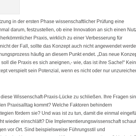
etzung in der ersten Phase wissenschaftlicher Prüfung eine
inmal darum, festzustellen, ob eine Innovation an sich einen Nu
 herkömmlicher Praxis, wirklich zu einer Verbesserung für
 nicht der Fall, sollte das Konzept auch nicht angewendet werde
schungsprozess häufig an diesem Punkt endet. „Das neue Konze
oll die Praxis es sich aneignen,- wie, das ist ihre Sache!“ Kei
ept verspielt sein Potenzial, wenn es nicht oder nur unzureich
diese Wissenschaft-Praxis-Lücke zu schließen. Ihre Fragen sin
den Praxisalltag kommt? Welche Faktoren behindern
gien fördern sie? Und was ist zu tun, damit die einmal eingefü
icht wieder einschläft? Die Implementierungswissenschaft schau
n vor Ort. Sind beispielsweise Führungsstil und