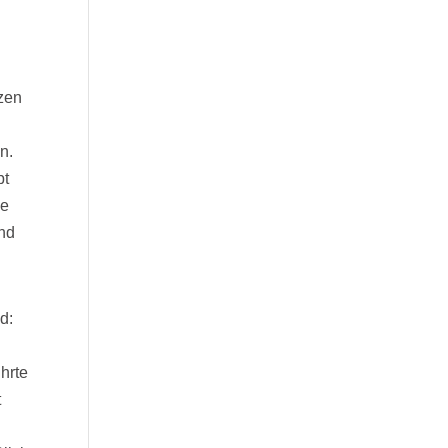
tzen
n.
pt
ne
end
d:
hrte
t