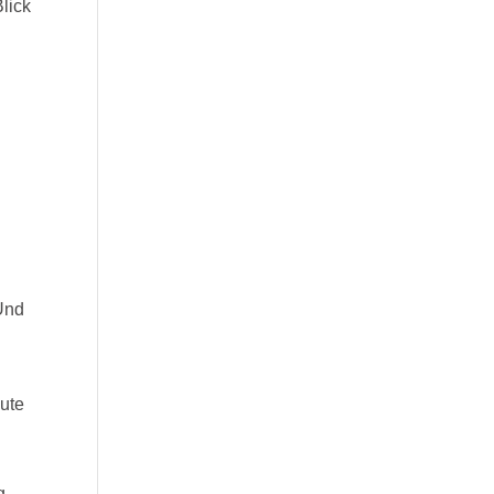
lick
Und
gute
g