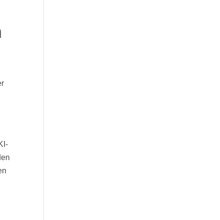
n
-
er
KI-
den
en