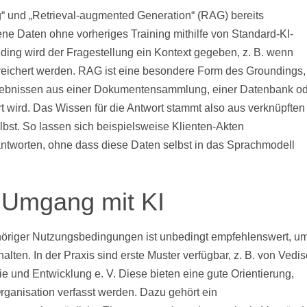
g“ und „Retrieval-augmented Generation“ (RAG) bereits
ene Daten ohne vorheriges Training mithilfe von Standard-KI-
ding wird der Fragestellung ein Kontext gegeben, z. B. wenn
eichert werden. RAG ist eine besondere Form des Groundings,
rgebnissen aus einer Dokumentensammlung, einer Datenbank o
rt wird. Das Wissen für die Antwort stammt also aus verknüpften
bst. So lassen sich beispielsweise Klienten-Akten
tworten, ohne dass diese Daten selbst in das Sprachmodell
n Umgang mit KI
ehöriger Nutzungsbedingungen ist unbedingt empfehlenswert, u
lten. In der Praxis sind erste Muster verfügbar, z. B. von Vedis
 und Entwicklung e. V. Diese bieten eine gute Orientierung,
rganisation verfasst werden. Dazu gehört ein