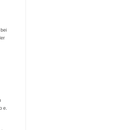
 bei
der
m
o e.