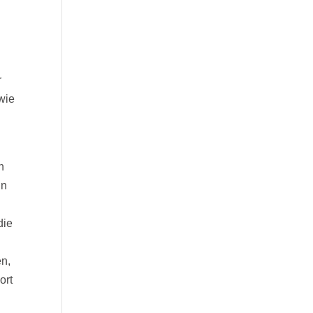
r
owie
n
in
die
en,
ort