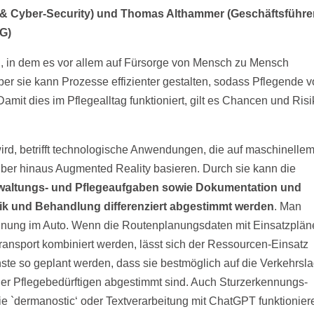
d- & Cyber-Security) und Thomas Althammer
(Geschäftsführer
KG)
ch, in dem es vor allem auf Fürsorge von Mensch zu Mensch
ber sie kann Prozesse effizienter gestalten, sodass Pflegende 
amit dies im Pflegealltag funktioniert, gilt es Chancen und Risi
rd, betrifft technologische Anwendungen, die auf maschinelle
ber hinaus Augmented Reality basieren. Durch sie kann die
erwaltungs- und Pflegeaufgaben sowie Dokumentation und
k und Behandlung differenziert abgestimmt werden
. Man
nung im Auto. Wenn die Routenplanungsdaten mit Einsatzplän
ansport kombiniert werden, lässt sich der Ressourcen-Einsatz
nste so geplant werden, dass sie bestmöglich auf die Verkehrsla
der Pflegebedürftigen abgestimmt sind. Auch Sturzerkennungs-
 `dermanostic‘ oder Textverarbeitung mit ChatGPT funktionier