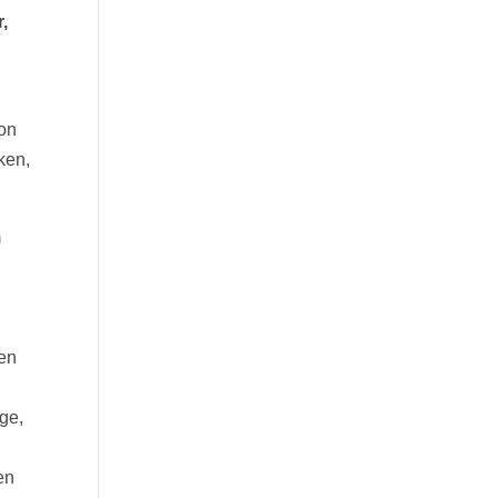
,
von
ken,
m
en
ge,
en