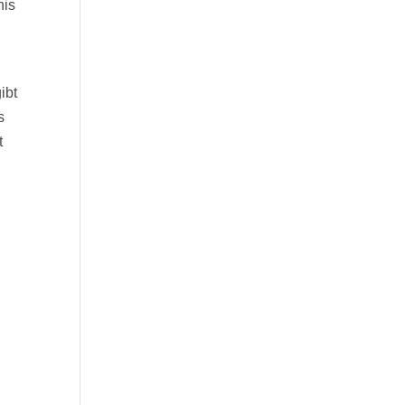
nis
ibt
s
t