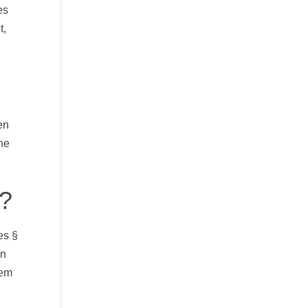
es
t,
en
ne
“?
es §
en
gem