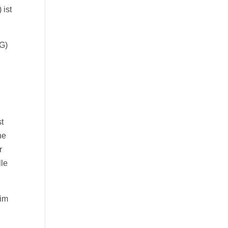
 ist
GG)
st
ne
r
lle
 im