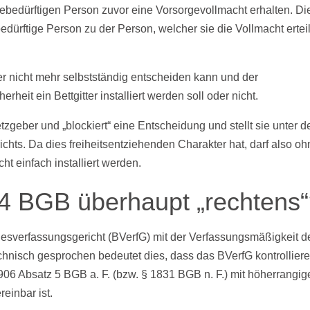
gebedürftigen Person zuvor eine Vorsorgevollmacht erhalten. Di
bedürftige Person zu der Person, welcher sie die Vollmacht erteil
ber nicht mehr selbstständig entscheiden kann und der
rheit ein Bettgitter installiert werden soll oder nicht.
zgeber und „blockiert“ eine Entscheidung und stellt sie unter d
ts. Da dies freiheitsentziehenden Charakter hat, darf also oh
ht einfach installiert werden.
. 4 BGB überhaupt „rechtens
esverfassungsgericht (BVerfG) mit der Verfassungsmäßigkeit d
chnisch gesprochen bedeutet dies, dass das BVerfG kontrollier
906 Absatz 5 BGB a. F. (bzw. § 1831 BGB n. F.) mit höherrangi
einbar ist.