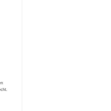
en
cht.
§