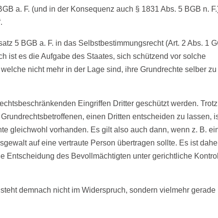
GB a. F. (und in der Konsequenz auch § 1831 Abs. 5 BGB n. F.)
.
bsatz 5 BGB a. F. in das Selbstbestimmungsrecht (Art. 2 Abs. 1 
ch ist es die Aufgabe des Staates, sich schützend vor solche
 welche nicht mehr in der Lage sind, ihre Grundrechte selber zu
echtsbeschränkenden Eingriffen Dritter geschützt werden. Trotz
rundrechtsbetroffenen, einen Dritten entscheiden zu lassen, i
te gleichwohl vorhanden. Es gilt also auch dann, wenn z. B. ei
ewalt auf eine vertraute Person übertragen sollte. Es ist dahe
ge Entscheidung des Bevollmächtigten unter gerichtliche Kontro
F. steht demnach nicht im Widerspruch, sondern vielmehr gerade