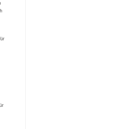
n
ch
für
ür