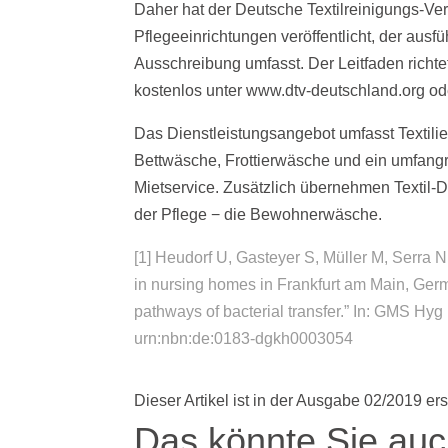
Daher hat der Deutsche Textilreinigungs-Ver
Pflegeeinrichtungen veröffentlicht, der aus
Ausschreibung umfasst. Der Leitfaden richte
kostenlos unter www.dtv-deutschland.org od
Das Dienstleistungsangebot umfasst Textilie
Bettwäsche, Frottierwäsche und ein umfangre
Mietservice. Zusätzlich übernehmen Textil-
der Pflege − die Bewohnerwäsche.
[1] Heudorf U, Gasteyer S, Müller M, Serra 
in nursing homes in Frankfurt am Main, Germ
pathways of bacterial transfer.” In: GMS H
urn:nbn:de:0183-dgkh0003054
Dieser Artikel ist in der Ausgabe 02/2019 er
Das könnte Sie auch