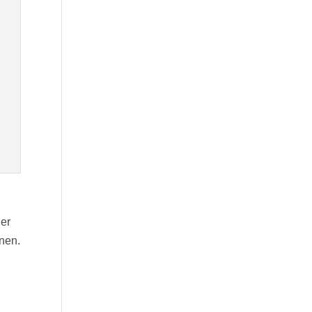
der
nen.