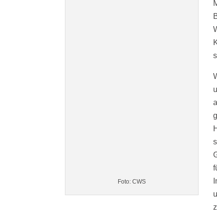
M
W
K
s
W
a
g
s
G
f
I
Foto: CWS
u
z