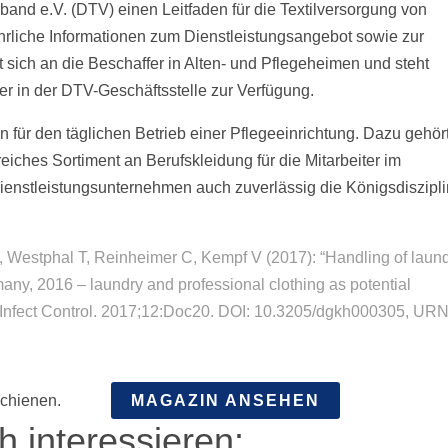
band e.V. (DTV) einen Leitfaden für die Textilversorgung von
führliche Informationen zum Dienstleistungsangebot sowie zur
t sich an die Beschaffer in Alten- und Pflegeheimen und steht
er in der DTV-Geschäftsstelle zur Verfügung.
n für den täglichen Betrieb einer Pflegeeinrichtung. Dazu gehör
iches Sortiment an Berufskleidung für die Mitarbeiter im
Dienstleistungsunternehmen auch zuverlässig die Königsdiszipl
N, Westphal T, Reinheimer C, Kempf V (2017): “Handling of laun
any, 2016 – laundry and professional clothing as potential
yg Infect Control. 2017;12:Doc20. DOI: 10.3205/dgkh000305, URN
schienen.
MAGAZIN ANSEHEN
 interessieren: