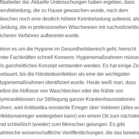
itarbeiter dar. Aktuelle Untersuchungen haben ergeben, dass
Berufskleidung, die zu Hause gewaschen wurde, nach dem
aschen noch eine deutlich höhere Keimbelastung aufweist, al
leidung, die in professionellen Wäschereien mit nachvollziehb
icheren Verfahren aufbereitet wurde.
enn es um die Hygiene im Gesundheitsbereich geht, herrscht
unter Fachkräften schnell Konsens: Hygienemaßnahmen müss
ls ganzheitliches Konzept verstanden werden. Es hat einige Ze
edauert, bis die Händedesinfektion als eine der wichtigsten
Hygienemaßnahmen identifiziert wurde. Heute weiß man, dass
elbst die Abflüsse von Waschbecken oder die Nähte von
ymnastikkissen zur Stilllegung ganzer Krankenhausstationen
ühren, weil Antibiotika-resistente Erreger über Vektoren (alles 
nfektionserreger weitergeben kann) von einem Ort zum nächste
nd schließlich (wieder) zum Menschen gelangen. Es gibt
ahlreiche wissenschaftliche Veröffentlichungen, die das bewei