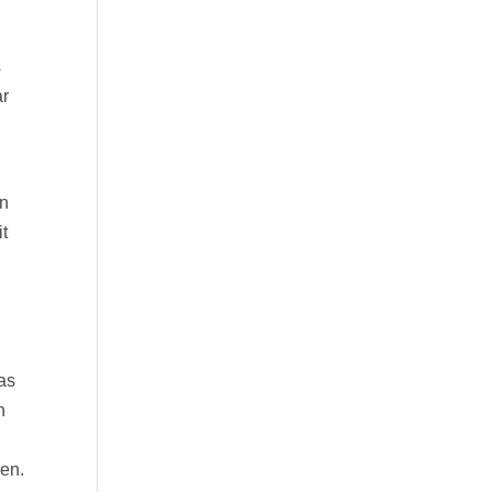
s
ar
en
it
was
n
sen.