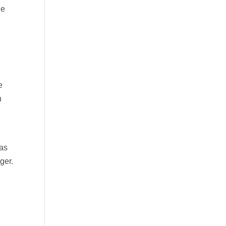
ie
e
n
das
ger.