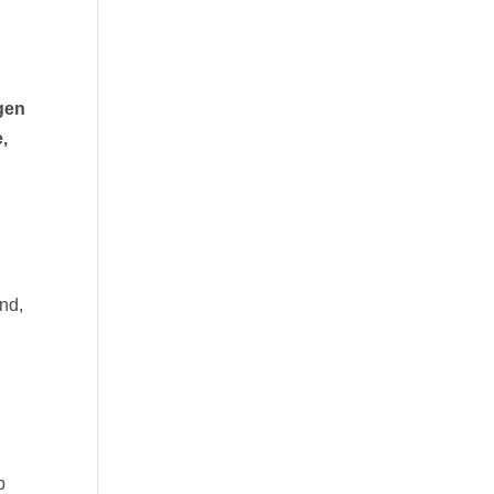
gen
,
nd,
b