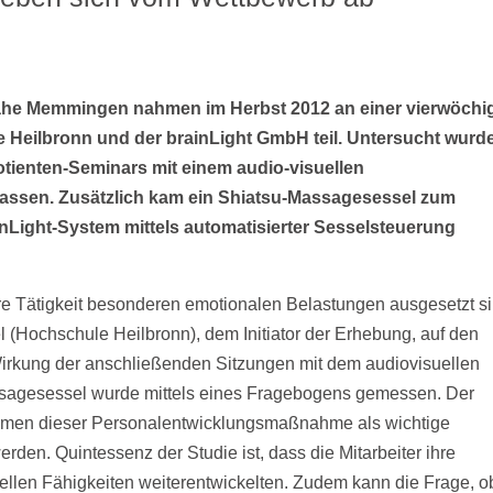
nahe Memmingen nahmen im Herbst 2012 an einer vierwöchi
 Heilbronn und der brainLight GmbH teil. Untersucht wurde
otienten-Seminars mit einem audio-visuellen
assen. Zusätzlich kam ein Shiatsu-Massagesessel zum
inLight-System mittels automatisierter Sesselsteuerung
hre Tätigkeit besonderen emotionalen Belastungen ausgesetzt si
el (Hochschule Heilbronn), dem Initiator der Erhebung, auf den
irkung der anschließenden Sitzungen mit dem audiovisuellen
agesessel wurde mittels eines Fragebogens gemessen. Der
Rahmen dieser Personalentwicklungsmaßnahme als wichtige
erden. Quintessenz der Studie ist, dass die Mitarbeiter ihre
duellen Fähigkeiten weiterentwickelten. Zudem kann die Frage, o