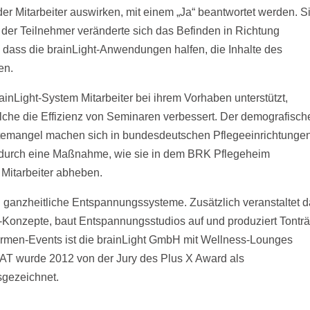
 Mitarbeiter auswirken, mit einem „Ja“ beantwortet werden. S
t der Teilnehmer veränderte sich das Befinden in Richtung
dass die brainLight-Anwendungen halfen, die Inhalte des
en.
rainLight-System Mitarbeiter bei ihrem Vorhaben unterstützt,
elche die Effizienz von Seminaren verbessert. Der demografisch
temangel machen sich in bundesdeutschen Pflegeeinrichtunge
h durch eine Maßnahme, wie sie in dem BRK Pflegeheim
 Mitarbeiter abheben.
H ganzheitliche Entspannungssysteme. Zusätzlich veranstaltet 
Konzepte, baut Entspannungsstudios auf und produziert Tonträ
rmen-Events ist die brainLight GmbH mit Wellness-Lounges
OAT wurde 2012 von der Jury des Plus X Award als
sgezeichnet.