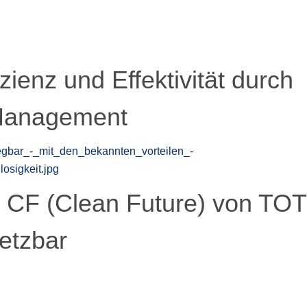
zienz und Effektivität durch
y Management
e CF (Clean Future) von TO
setzbar