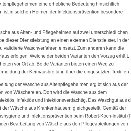
 Altenpflegeheimen eine erhebliche Bedeutung hinsichtlich
en ist in solchen Heimen der Infektionsprävention besondere
sche aus Alten- und Pflegeheimen auf zwei unterschiedlichen
be dieser Dienstleistung an einen externen Dienstleister, in der
u validierte Waschverfahren einsetzt. Zum anderen kann die
aus erfolgen. Welche der beiden Varianten den Vorzug erhält,
eiten vor Ort ab. Beide Varianten bieten einen Weg zu
meidung der Keimausbreitung über die eingesetzten Textilien.
beitung der Wäsche aus Altenpflegeheimen ergibt sich aus der
en von Wäschereien. Dort wird die Wäsche aus dem
ektiös, infektiös und infektionsverdächtig. Das Waschgut aus 
i der Wäsche aus Krankenhäusern gleichgestellt. Gemäß der
ygiene und Infektionsprävention beim Robert-Koch-Institut (R
ierenden Bearbeitung von Wäsche aus den Pflegeabteilungen von