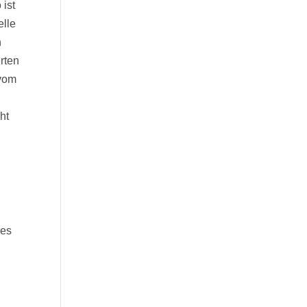
 ist
elle
h
rten
 vom
ht
 es