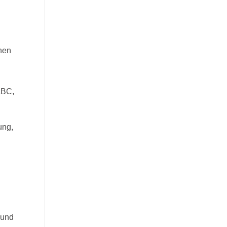
nen
ABC,
ung,
n
 und