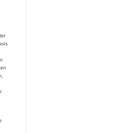
ter
asis
en
nen
n,
t
e