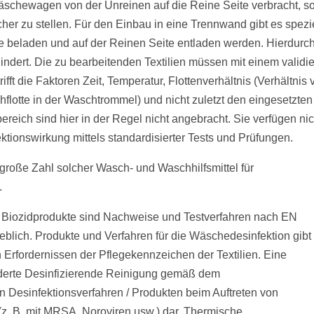
schewagen von der Unreinen auf die Reine Seite verbracht, so
cher zu stellen. Für den Einbau in eine Trennwand gibt es spezi
e beladen und auf der Reinen Seite entladen werden. Hierdurc
ndert. Die zu bearbeitenden Textilien müssen mit einem validie
fft die Faktoren Zeit, Temperatur, Flottenverhältnis (Verhältnis
flotte in der Waschtrommel) und nicht zuletzt den eingesetzten
eich sind hier in der Regel nicht angebracht. Sie verfügen nic
ktionswirkung mittels standardisierter Tests und Prüfungen.
roße Zahl solcher Wasch- und Waschhilfsmittel für
.
Biozidprodukte sind Nachweise und Testverfahren nach EN
blich. Produkte und Verfahren für die Wäschedesinfektion gibt
 Erfordernissen der Pflegekennzeichen der Textilien. Eine
orderte Desinfizierende Reinigung gemäß dem
en Desinfektionsverfahren / Produkten beim Auftreten von
 (z. B. mit MRSA, Noroviren usw.) dar. Thermische