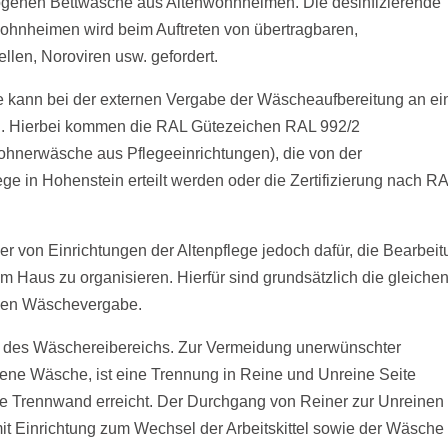
ogenen Bettwäsche aus Altenwohnheimen. Die desinfizierende
ohnheimen wird beim Auftreten von übertragbaren,
ellen, Noroviren usw. gefordert.
 kann bei der externen Vergabe der Wäscheaufbereitung an ei
rden. Hierbei kommen die RAL Gütezeichen RAL 992/2
nerwäsche aus Pflegeeinrichtungen), die von der
in Hohenstein erteilt werden oder die Zertifizierung nach R
ber von Einrichtungen der Altenpflege jedoch dafür, die Bearbeit
 Haus zu organisieren. Hierfür sind grundsätzlich die gleiche
ernen Wäschevergabe.
ng des Wäschereibereichs. Zur Vermeidung unerwünschter
ene Wäsche, ist eine Trennung in Reine und Unreine Seite
eine Trennwand erreicht. Der Durchgang von Reiner zur Unreinen
mit Einrichtung zum Wechsel der Arbeitskittel sowie der Wäsche