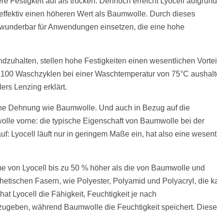
re Festigkeit auf als trocken. Dennoch erreicht Lyocell aufgrund
effektiv einen höheren Wert als Baumwolle. Durch dieses
ich wunderbar für Anwendungen einsetzen, die eine hohe
uhalten, stellen hohe Festigkeiten einen wesentlichen Vortei
zu 100 Waschzyklen bei einer Waschtemperatur von 75°C aushalt
rs Lenzing erklärt.
hohe Dehnung wie Baumwolle. Und auch in Bezug auf die
olle vorne: die typische Eigenschaft von Baumwolle bei der
f: Lyocell läuft nur in geringem Maße ein, hat also eine wesent
me von Lyocell bis zu 50 % höher als die von Baumwolle und
thetischen Fasern, wie Polyester, Polyamid und Polyacryl, die 
at Lyocell die Fähigkeit, Feuchtigkeit je nach
geben, während Baumwolle die Feuchtigkeit speichert. Dies