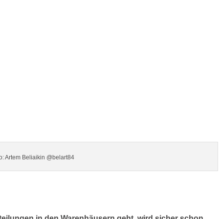
o: Artem Beliaikin @belart84
bteilungen in den Warenhäusern geht, wird sicher schon