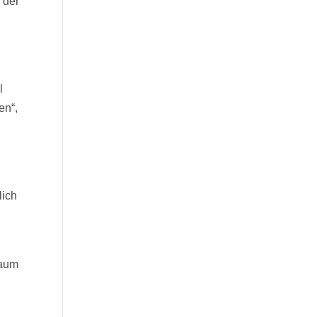
 der
l
en“,
lich
kaum
e