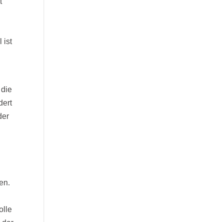
t
 ist
e
 die
dert
der
en.
olle