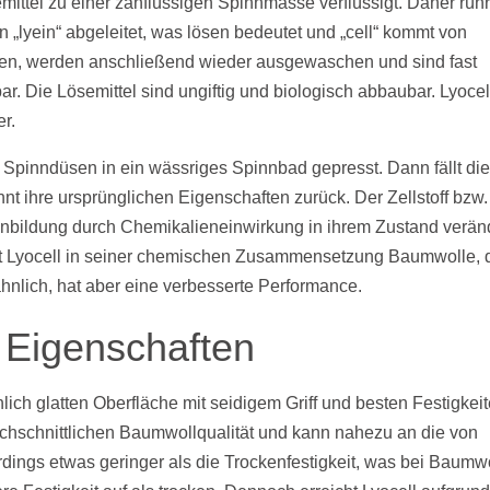
mittel zu einer zähflüssigen Spinnmasse verflüssigt. Daher rühr
 „lyein“ abgeleitet, was lösen bedeutet und „cell“ kommt von
ien, werden anschließend wieder ausgewaschen und sind fast
. Die Lösemittel sind ungiftig und biologisch abbaubar. Lyocell
r.
e Spinndüsen in ein wässriges Spinnbad gepresst. Dann fällt di
nt ihre ursprünglichen Eigenschaften zurück. Der Zellstoff bzw.
enbildung durch Chemikalieneinwirkung in ihrem Zustand verän
st Lyocell in seiner chemischen Zusammensetzung Baumwolle, 
ähnlich, hat aber eine verbesserte Performance.
 Eigenschaften
lich glatten Oberfläche mit seidigem Griff und besten Festigkeit
durchschnittlichen Baumwollqualität und kann nahezu an die von
lerdings etwas geringer als die Trockenfestigkeit, was bei Baumw