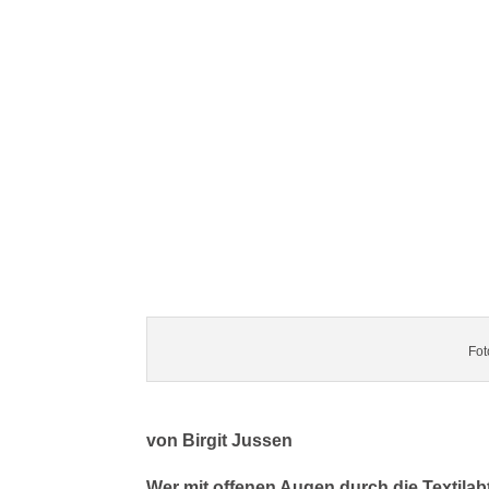
Fot
von Birgit Jussen
Wer mit offenen Augen durch die Textila