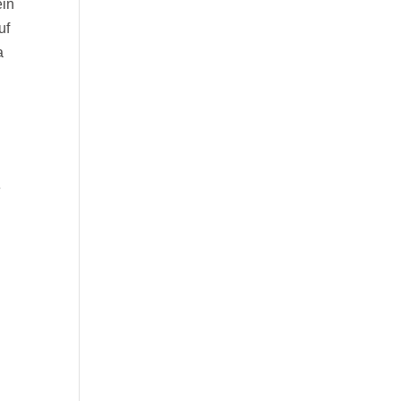
ein
uf
a
e